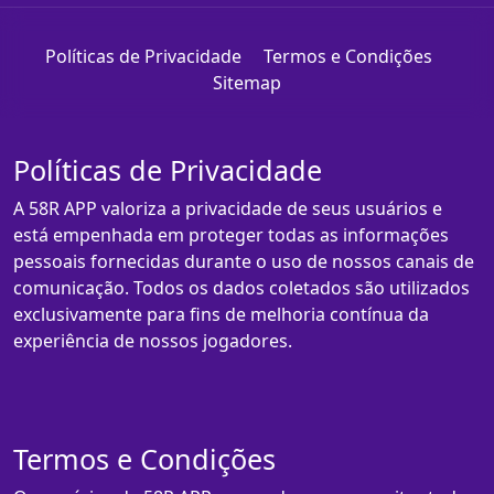
Políticas de Privacidade
Termos e Condições
Sitemap
Políticas de Privacidade
A 58R APP valoriza a privacidade de seus usuários e
está empenhada em proteger todas as informações
pessoais fornecidas durante o uso de nossos canais de
comunicação. Todos os dados coletados são utilizados
exclusivamente para fins de melhoria contínua da
experiência de nossos jogadores.
Termos e Condições