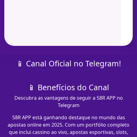
📱 Canal Oficial no Telegram!
📱 Benefícios do Canal
Descubra as vantagens de seguir a 58R APP no
Telegram
58R APP está ganhando destaque no mundo das
apostas online em 2025. Com um portfólio completo
que inclui cassino ao vivo, apostas esportivas, slots,