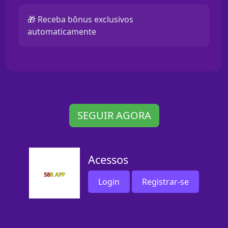
🎁 Receba bônus exclusivos
automaticamente
SEGUIR AGORA
Acessos
Login
Registrar-se